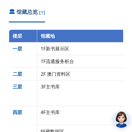
🏛️
馆藏总览
[↑]
楼层
馆藏地
一层
1F新书展示区
1F流通服务柜台
二层
2F 澳门资料区
三层
3F主书库
四层
4F主书库
特藏数据区