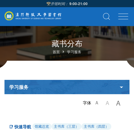
开馆时间：
9:00-21:00
藏书分布
首页
学习服务
学习服务
A
A
字体
A
📑 快速导航
馆藏总览
主书库（三层）
主书库（四层）