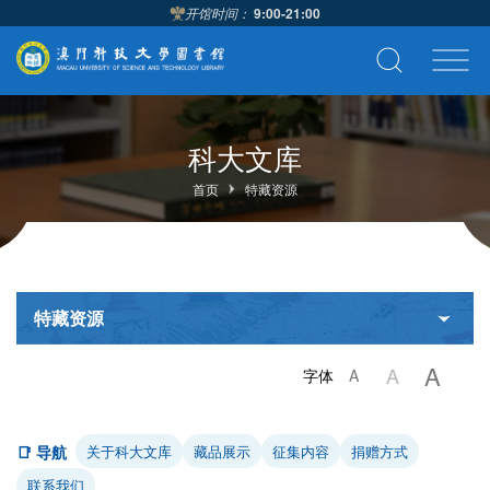
开馆时间：
9:00-21:00
科大文库
首页
特藏资源
特藏资源
A
A
字体
A
📑 导航
关于科大文库
藏品展示
征集内容
捐赠方式
联系我们