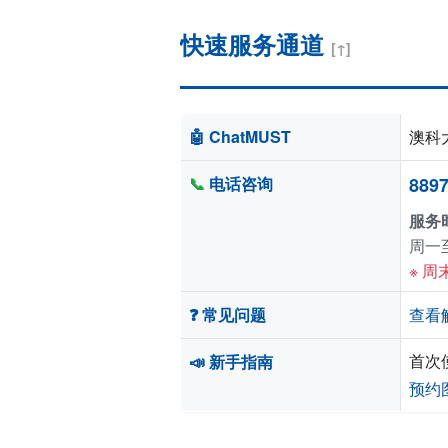
快速服务通道
[↑]
🤖 ChatMUST
澳科
📞
电话咨询
8897
服务
周一至
※ 
❓ 常见问题
查看
首次
📣 新手指南
预约