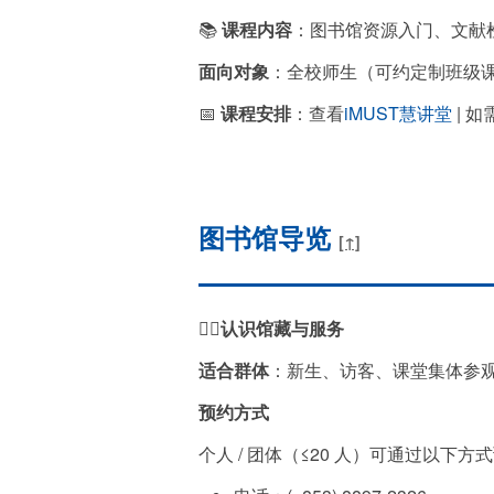
📚
课程内容
：图书馆资源入门、文献
面向对象
：全校师生（可约定制班级
📅
课程安排
：查看
iMUST慧讲堂
| 
图书馆导览
[↑]
🙋‍♀️
认识馆藏与服务
适合群体
：新生、访客、课堂集体参
预约方式
个人 / 团体（≤20 人）可通过以下方