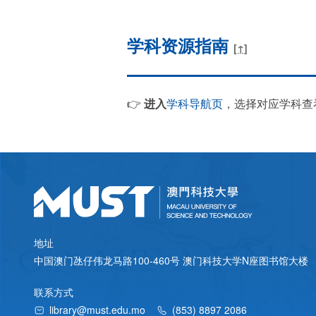
学科资源指南
[↑]
👉
进入
学科导航页
，选择对应学科查
地址
中国澳门氹仔伟龙马路100-460号 澳门科技大学N座图书馆大楼
联系方式
library@must.edu.mo
(853) 8897 2086