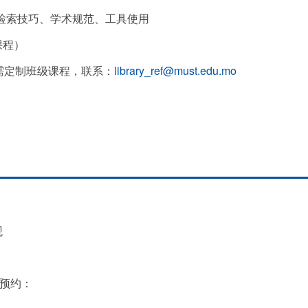
检索技巧、学术规范、工具使用
课程）
如需定制班级课程，联系：
library_ref@must.edu.mo
观
式预约：