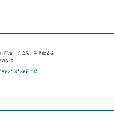
期刊论文、会议录、图书章节等）
资源互借
看
文献传递
与
馆际互借