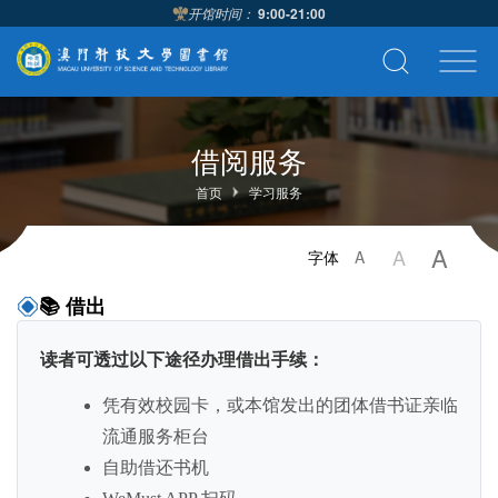
开馆时间：
9:00-21:00
借阅服务
首页
学习服务
A
A
字体
A
📚 借出
读者可透过以下途径办理借出手续：
凭有效校园卡，或本馆发出的团体借书证亲临
流通服务柜台
自助借还书机