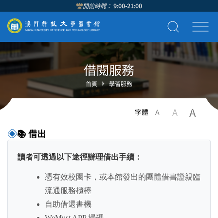
開館時間：
9:00-21:00
借閱服務
首頁
學習服務
A
A
字體
A
📚 借出
讀者可透過以下途徑辦理借出手續：
憑有效校園卡，或本館發出的團體借書證親臨
流通服務櫃檯
自助借還書機
WeMust APP 掃碼