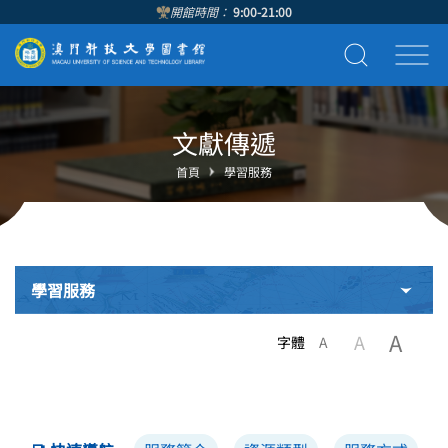
開館時間：
9:00-21:00
文獻傳遞
首頁
學習服務
學習服務
A
A
字體
A