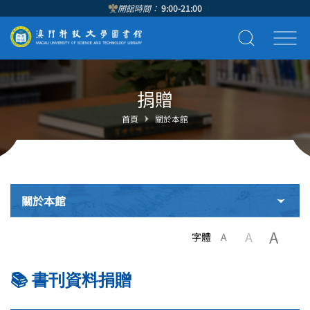
開館時間：
9:00-21:00
捐贈
首頁
關於本館
關於本館
A
A
字體
A
📚 書刊資料捐贈