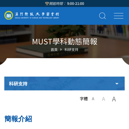
開館時間：
9:00-21:00
MUST學科動態簡報
首頁
科研支持
科研支持
A
A
字體
A
簡報介紹