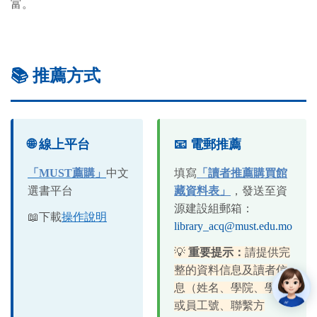
富。
📚 推薦方式
🌐 線上平台
📧 電郵推薦
「MUST薦購」
中文
填寫
「讀者推薦購買館
選書平台
藏資料表」
，
發送至資
源建設組郵箱：
📖下載
操作說明
library_acq@must.edu.mo
💡
重要提示：
請提供完
整的資料信息及讀者信
息（姓名、學院、學號
或員工號、聯繫方