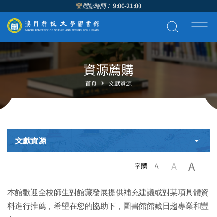
開館時間：
9:00-21:00
資源薦購
首頁
文獻資源
文獻資源
A
A
字體
A
本館歡迎全校師生對館藏發展提供補充建議或對某項具體資
料進行推薦，希望在您的協助下，圖書館館藏日趨專業和豐