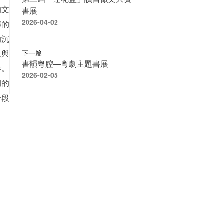
的文
書展
2026-04-02
傳的
的沉
集與
下一篇
書韻粵腔—粵劇主題書展
卷。
2026-02-05
間的
一段