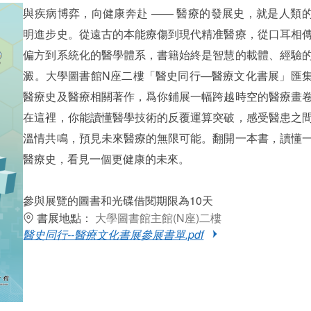
與疾病博弈，向健康奔赴 —— 醫療的發展史，就是人類
明進步史。從遠古的本能療傷到現代精准醫療，從口耳相
偏方到系統化的醫學體系，書籍始終是智慧的載體、經驗
澱。大學圖書館N座二樓「醫史同行—醫療文化書展」匯
醫療史及醫療相關著作，爲你鋪展一幅跨越時空的醫療畫
在這裡，你能讀懂醫學技術的反覆運算突破，感受醫患之
溫情共鳴，預見未來醫療的無限可能。翻開一本書，讀懂
醫療史，看見一個更健康的未來。
參與展覽的圖書和光碟借閱期限為10天
書展地點：
大學圖書館主館(N座)二樓
醫史同行--醫療文化書展參展書單.pdf