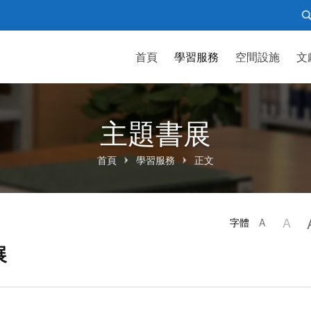
首頁
學習服務
空間設施
文
主題書展
首頁
學習服務
正文
A
字體
A
展