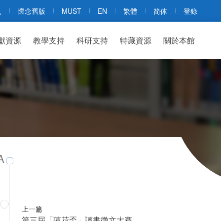
懷念舊版
MUST
EN
繁體
简体
登錄
獻資源
教學支持
科研支持
特藏資源
關於本館
A
上一篇
第三屆「蓮花盃」讀書徵文大賽