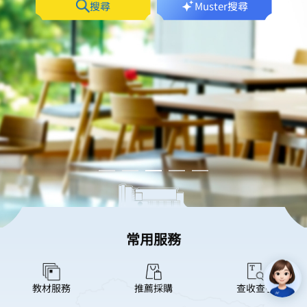
搜尋
Muster搜尋
培訓 | 圖書館圓滿舉辦金融資料庫
專場培訓
常用服務
教材服務
推薦採購
查收查引
2026/2027學年第一學期【開學前